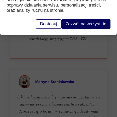
poprawy działania serwisu, personalizacji treści,
Doświadczenie w pracy jako pedagog specjalny
oraz analizy ruchu na stronie.
zdobywałam w różnych placówkach.
Dostosuj
Zezwól na wszystkie
Przeprowadzam diagnozę niepowodzeń szkolnych,
diagnozę i terapię ręki, prowadzę również
rewalidację oraz zajęcia TUS i TZA.
Martyna Stanisławska
Jako pedagog specjalny w swojej pracy staram się
zapewnić poczucie bezpieczeństwa i akceptacji.
Troszczę się o to, aby w czasie zajęć, każdy miał