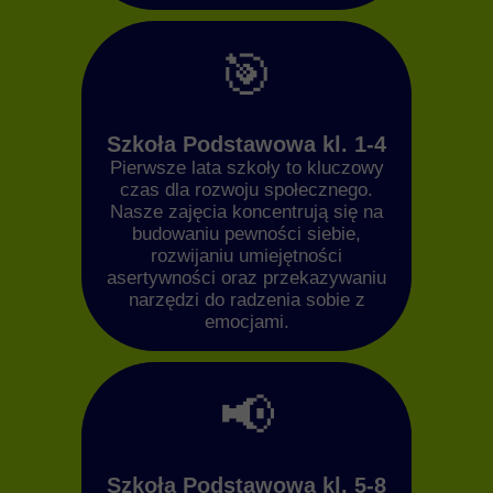
🎯
Szkoła Podstawowa kl. 1-4
Pierwsze lata szkoły to kluczowy
czas dla rozwoju społecznego.
Nasze zajęcia koncentrują się na
budowaniu pewności siebie,
rozwijaniu umiejętności
asertywności oraz przekazywaniu
narzędzi do radzenia sobie z
emocjami.
📢
Szkoła Podstawowa kl. 5-8