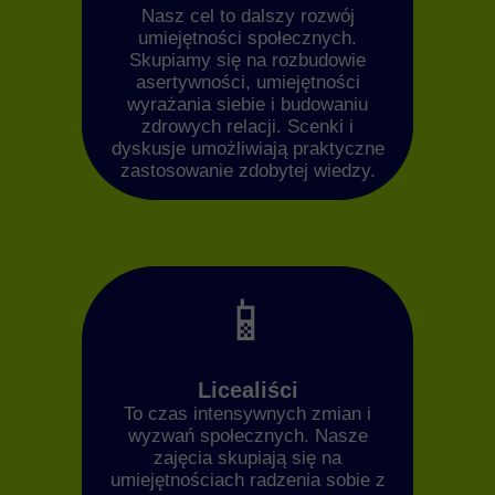
Nasz cel to dalszy rozwój
umiejętności społecznych.
Skupiamy się na rozbudowie
asertywności, umiejętności
wyrażania siebie i budowaniu
zdrowych relacji. Scenki i
dyskusje umożliwiają praktyczne
zastosowanie zdobytej wiedzy.
📱
Licealiści
To czas intensywnych zmian i
wyzwań społecznych. Nasze
zajęcia skupiają się na
umiejętnościach radzenia sobie z