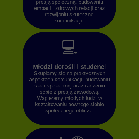
presją społeczną, budowaniu
empatii i zdrowych relacji oraz
rozwijaniu skutecznej
komunikacji.
💻
Młodzi dorośli i studenci
Skupiamy się na praktycznych
aspektach komunikacji, budowaniu
sieci społecznej oraz radzeniu
sobie z presją zawodową.
Wspieramy młodych ludzi w
kształtowaniu pewnego siebie
społecznego oblicza.