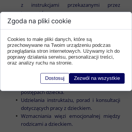
z instrukcjami przekazanymi przez
terapeutów.
Zgoda na pliki cookie
Współtworzenia programu i dzielenia się
sugestiami dotyczącymi pracy z dzieckiem.
Wyłączności:
Złożenia oświadczenia, że
Cookies to małe pliki danych, które są
„Centrum Akson” jest jedynym miejscem
przechowywane na Twoim urządzeniu podczas
przeglądania stron internetowych. Używamy ich do
realizacji WWRD.
poprawy działania serwisu, personalizacji treści,
oraz analizy ruchu na stronie.
Zobowiązania Poradni
Terapeuci są zobowiązani do:
Dostosuj
Zezwól na wszystkie
Bieżącego informowania rodziców o
postępach dziecka.
Udzielania instruktażu, porad i konsultacji
dotyczących pracy z dzieckiem.
Wzmacniania więzi emocjonalnej między
rodzicami a dzieckiem.