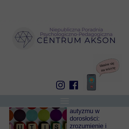
Życie z diagnozą
autyzmu w
dorosłości:
zrozumienie i