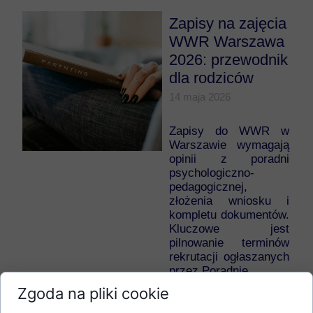
Zapisy na zajęcia
WWR Warszawa
2026: przewodnik
dla rodziców
14 maja 2026
Zapisy do WWR w
Warszawie wymagają
opinii z poradni
psychologiczno-
pedagogicznej,
złożenia wniosku i
kompletu dokumentów.
Kluczowe jest
pilnowanie terminów
rekrutacji ogłaszanych
przez Poradnię.
Spis treści
Zgoda na pliki cookie
Wybór placówki i
pierwsze kroki...