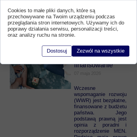
Cookies to małe pliki danych, które są
Czytaj więcej
przechowywane na Twoim urządzeniu podczas
przeglądania stron internetowych. Używamy ich do
poprawy działania serwisu, personalizacji treści,
Wczesne
oraz analizy ruchu na stronie.
wspomaganie
rozwoju: aspekty
Dostosuj
Zezwól na wszystkie
prawne i
finansowanie
07 maja 2026
Wczesne
wspomaganie rozwoju
(WWR) jest bezpłatne,
finansowane z budżetu
państwa. Jego
podstawą prawną jest
opinia z poradni i
rozporządzenie MEN.