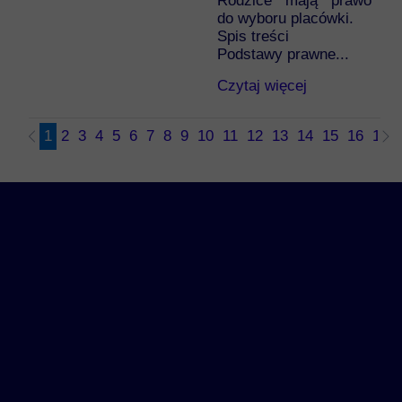
Rodzice mają prawo
do wyboru placówki.
Spis treści
Podstawy prawne...
Czytaj więcej
1
2
3
4
5
6
7
8
9
10
11
12
13
14
15
16
17