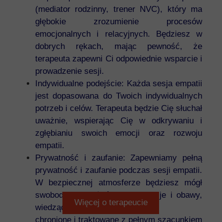
(mediator rodzinny, trener NVC), który ma
głębokie zrozumienie procesów
emocjonalnych i relacyjnych. Będziesz w
dobrych rękach, mając pewność, że
terapeuta zapewni Ci odpowiednie wsparcie i
prowadzenie sesji.
Indywidualne podejście: Każda sesja empatii
jest dopasowana do Twoich indywidualnych
potrzeb i celów. Terapeuta będzie Cię słuchał
uważnie, wspierając Cię w odkrywaniu i
zgłębianiu swoich emocji oraz rozwoju
empatii.
Prywatność i zaufanie: Zapewniamy pełną
prywatność i zaufanie podczas sesji empatii.
W bezpiecznej atmosferze będziesz mógł
swobodnie wyrażać swoje emocje i obawy,
Więcej o terapeucie
wiedząc, że są one
chronione i traktowane z pełnym szacunkiem