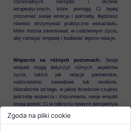
różnorodnych narzędzi i technik
terapeutycznych, które pomogą Ci lepiej
zrozumieć swoje emocje i potrzeby. Będziesz
również otrzymywać praktyczne wskazówki,
które można zastosować w codziennym życiu,
aby rozwijać empatię i budować lepsze relacje.
Wsparcie na różnych poziomach:
Sesje
empatii mogą dotyczyć różnych aspektów
życia, takich jak relacje partnerskie,
rodzicielskie, zawodowe lub osobiste.
Niezależnie od tego, w jakiej dziedzinie czujesz
potrzebę wsparcia i zrozumienia, sesje empatii
mogą pomóc Ci w odkryciu nowych perspektyw
i znalezieniu rozwiązań.
Zgoda na pliki cookie