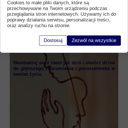
Jeśli szukasz skutecznego narzędzia do
Cookies to małe pliki danych, które są
przechowywane na Twoim urządzeniu podczas
rozwijania empatii, zrozumienia siebie i innych
przeglądania stron internetowych. Używamy ich do
ludzi, sesje empatii prowadzone przez naszego
poprawy działania serwisu, personalizacji treści,
doświadczonego terapeutę są odpowiedzią na
oraz analizy ruchu na stronie.
Twoje potrzeby. Oferujemy indywidualne
podejście, pełną poufność i wsparcie na
Dostosuj
Zezwól na wszystkie
każdym etapie terapii.
Skontaktuj się z nami już dziś i otwórz drzwi
do głębszego zrozumienia i porozumienia w
swoim życiu.