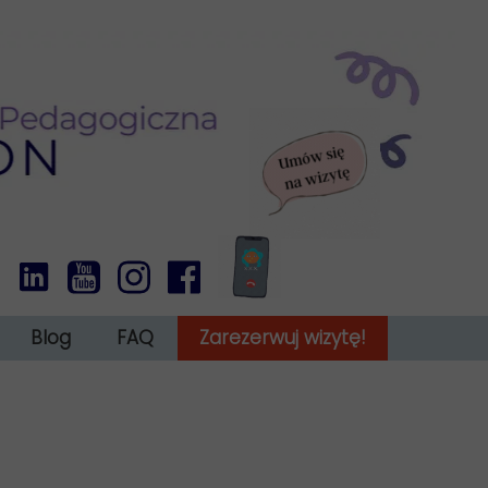
Blog
FAQ
Zarezerwuj wizytę!
 ADHD u dorosłych
Obowiązek informacyjny
ytuacji okołorozwodowej
Wyciąg informacji o WWR w AKSON
Regulamin