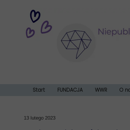
Start
FUNDACJA
WWR
O n
Jak uzyskać bezpł
Nasz
Klien
13 lutego 2023