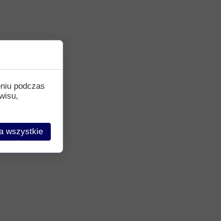
eniu podczas
wisu,
a wszystkie