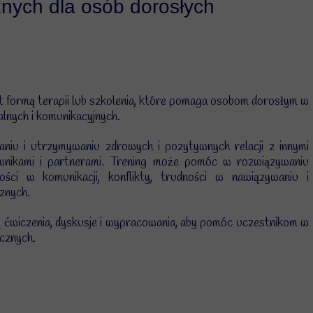
znych dla osób dorosłych
TUS - młodzież
TUS - dorośli
Trening umiejętności społecznych
st formą terapii lub szkolenia, które pomaga osobom dorosłym w
Trening Zastępowania Agresji
nalnych i komunikacyjnych.
Trening Kompetencji Rodzicielskich
iu i utrzymywaniu zdrowych i pozytywnych relacji z innymi
Felinoterapia
cownikami i partnerami. Trening może pomóc w rozwiązywaniu
ości w komunikacji, konflikty, trudności w nawiązywaniu i
cznych.
 ćwiczenia, dyskusje i wypracowania, aby pomóc uczestnikom w
ecznych.