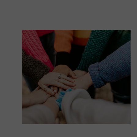
Sposoby płatności / polityka zwrotów
Regulamin zajęć grupowych
Standardy ochrony małoletnich
Statut poradni