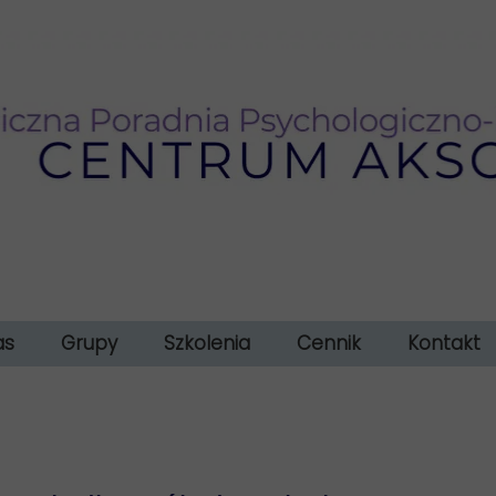
as
Grupy
Szkolenia
Cennik
Kontakt
atne terapie WWR ?
 zespół specjalistów
TUS - nabór 2026/27
Szkolenie dla psycholgów - diagnoza
ci o naszych usługach
Grupa wsparcia
Rozwód z głową – szkolenie dla rodziców w s
Galeria
TUS - dzieci