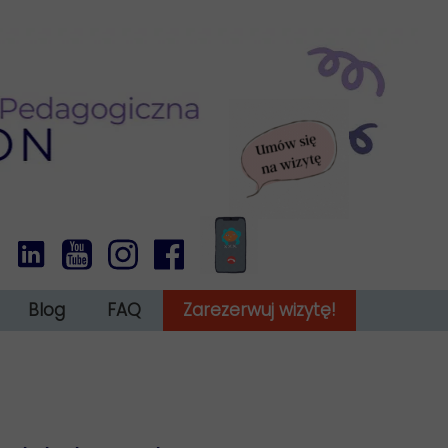
Blog
FAQ
Zarezerwuj wizytę!
 ADHD u dorosłych
Obowiązek informacyjny
ytuacji okołorozwodowej
Wyciąg informacji o WWR w AKSON
Regulamin