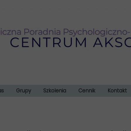
as
Grupy
Szkolenia
Cennik
Kontakt
atne terapie WWR ?
 zespół specjalistów
TUS - nabór 2026/27
Szkolenie dla psycholgów - diagnoza
ci o naszych usługach
Grupa wsparcia
Rozwód z głową – szkolenie dla rodziców w s
Galeria
TUS - dzieci