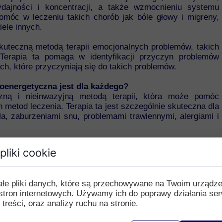
ydajności i koncentracji, a także wzmocnieniu systemu
omóc w leczeniu takich chorób jak bóle głowy i migreny,
iele innych.
skuteczną metodą terapii emocjonalnych problemów, takich
. Terapia ta pomaga w identyfikacji przyczyn problemów
h, które przyczyniają się do takich problemów.
roenergetyczna jest dla każdego?
eczną i nieinwazyjną metodą terapii, która może pomóc
 metod leczenia. Terapia ta jest szczególnie skuteczna dla
a, zaburzeniami snu, problemami trawiennymi, alergiami i
 terapii kinezjologii neuroenergetycznej?
pliki cookie
w osoby, ale zazwyczaj zaleca się serię kilku sesji, które
rgetycznych. Po pierwszej sesji można odczuć już poprawę
aleca się regularne sesje terapeutyczne.
ałe pliki danych, które są przechowywane na Twoim urządz
stron internetowych. Używamy ich do poprawy działania ser
ii kinezjologii neuroenergetycznej poprzez zmiany w stylu
 treści, oraz analizy ruchu na stronie.
ność fizyczna i praktykowanie technik relaksacyjnych.