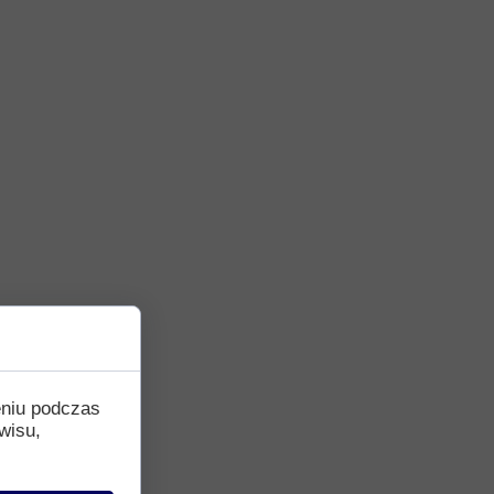
eniu podczas
wisu,