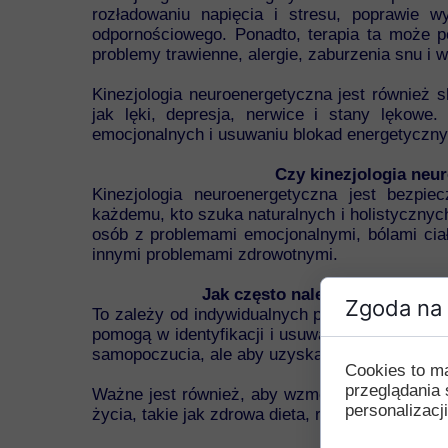
rozładowaniu napięcia i stresu, poprawie w
odpornościowego. Ponadto, terapia ta może p
problemy trawienne, alergie, zaburzenia snu i w
Kinezjologia neuroenergetyczna jest również 
jak lęki, depresja, nerwice i stany lękowe
emocjonalnych i usuwaniu blokad energetycznyc
Czy kinezjologia neu
Kinezjologia neuroenergetyczna jest bezpi
każdemu, kto szuka naturalnych i holistycznych
osób z problemami emocjonalnymi, bólami ciał
innymi problemami zdrowotnymi.
Jak często należy poddawać się
Zgoda na 
To zależy od indywidualnych potrzeb i problemó
pomogą w identyfikacji i usuwaniu blokad ene
samopoczucia, ale aby uzyskać trwałe efekty, z
Cookies to m
przeglądania 
Ważne jest również, aby wzmocnić efekty terap
personalizacji
życia, takie jak zdrowa dieta, regularna aktyw