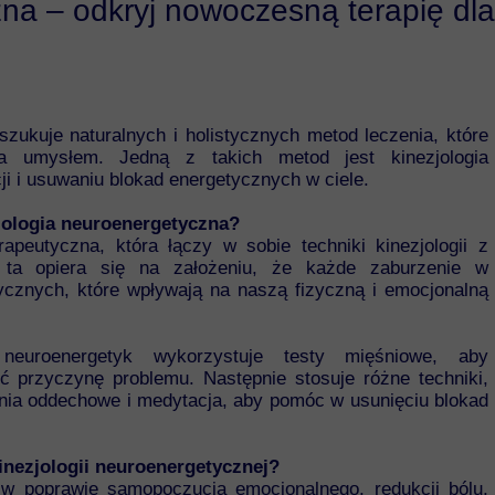
na – odkryj nowoczesną terapię dla 
TUS - młodzież
TUS - dorośli
Trening umiejętności społecznych
zukuje naturalnych i holistycznych metod leczenia, które
 umysłem. Jedną z takich metod jest kinezjologia
Trening Zastępowania Agresji
ji i usuwaniu blokad energetycznych w ciele.
Trening Kompetencji Rodzicielskich
jologia neuroenergetyczna?
apeutyczna, która łączy w sobie techniki kinezjologii z
Felinoterapia
a ta opiera się na założeniu, że każde zaburzenie w
ycznych, które wpływają na naszą fizyczną i emocjonalną
 neuroenergetyk wykorzystuje testy mięśniowe, aby
ić przyczynę problemu. Następnie stosuje różne techniki,
enia oddechowe i medytacja, aby pomóc w usunięciu blokad
kinezjologii neuroenergetycznej?
w poprawie samopoczucia emocjonalnego, redukcji bólu,