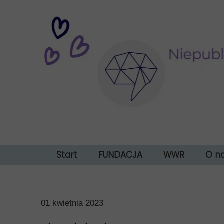
Start
FUNDACJA
WWR
O n
Jak uzyskać bezpł
Nasz
Klien
01 kwietnia 2023