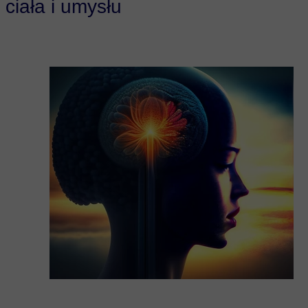
ciała i umysłu
Sposoby płatności / polityka zwrotów
Regulamin zajęć grupowych
Standardy ochrony małoletnich
Statut poradni