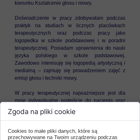
kierunku Kształcenie głosu i mowy.
Doświadczenie w pracy zdobywałam podczas
praktyk na studiach w licznych placówkach
terapeutycznych oraz podczas pracy jako
logopedka w szkole podstawowej i w poradni
terapeutycznej. Posiadam uprawnienia do nauki
języka polskiego w szkole podstawowej.
Zawodowo interesuję się logopedią artystyczną i
medialną – zajmuję się prowadzeniem zajęć z
emisji głosu i techniki mowy.
W pracy terapeutycznej najważniejsze jest dla
mnie indywidualne podejście do pacjenta oraz
stworzenie komfortowej i bezpiecznej przestrzeni
Zgoda na pliki cookie
do pracy.
Cookies to małe pliki danych, które są
przechowywane na Twoim urządzeniu podczas