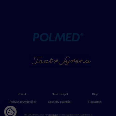
Kontakt
Nasz zespół
Blog
Polityka prywatności
Sposoby płatności
Regulamin
BM GROUP SP.Z.O.O NIP:
al. Stanów Zjednoczonych 26a, Warszawa
1133112135