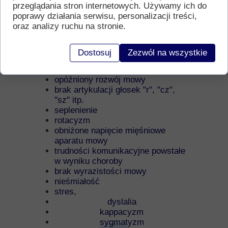
przeglądania stron internetowych. Używamy ich do
poprawy działania serwisu, personalizacji treści,
oraz analizy ruchu na stronie.
Zakres leczenia, którego się podejmuję:
Dostosuj
Zezwól na wszystkie
wady wymowy
opóźniony rozwój mowy
brak artykulacji głosek "r", "cz",
"sz" itp.
seplenienie
rotacyzm
obniżone napięcie mięśniowe
aparatu mowy
trudności komunikacyjne powstałe
w wyniku choroby
brak wyrazistości mowy
nieśmiałość
stres,
dyslalia
kappacyzm
sygmatyzm